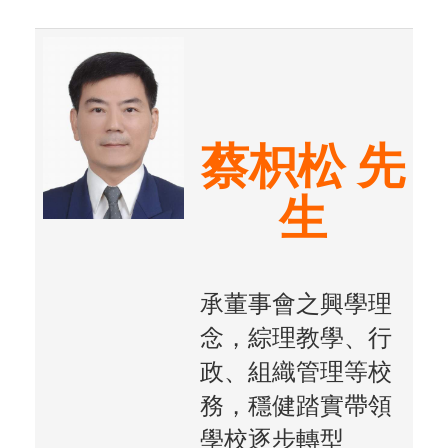
蔡枳松 先
生
承董事會之興學理
念，綜理教學、行
政、組織管理等校
務，穩健踏實帶領
學校逐步轉型