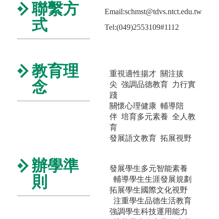
聯繫方
Email:schmst@tdvs.ntct.edu.tw
式
Tel:(049)2553109#1112
教育理
重視適性揚才 關注拔
念
尖
強調品德教育 力行實
踐
關懷心理健康 輔導陪
伴
培育多元素養 全人教
育
發展語文教育 拓展視野
辦學準
發展學生多元智能素養
則
輔導學生生涯發展規劃
拓展學生國際文化視野
注重學生品德生活教育
強調學生科技運用能力